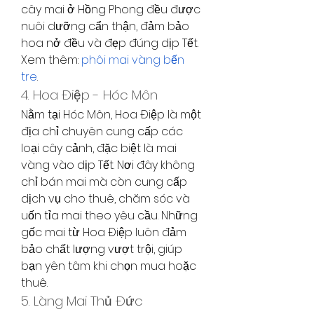
cây mai ở Hồng Phong đều được 
nuôi dưỡng cẩn thận, đảm bảo 
hoa nở đều và đẹp đúng dịp Tết.
Xem thêm: 
phôi mai vàng bến 
tre
.
4. Hoa Điệp - Hóc Môn
Nằm tại Hóc Môn, Hoa Điệp là một 
địa chỉ chuyên cung cấp các 
loại cây cảnh, đặc biệt là mai 
vàng vào dịp Tết. Nơi đây không 
chỉ bán mai mà còn cung cấp 
dịch vụ cho thuê, chăm sóc và 
uốn tỉa mai theo yêu cầu. Những 
gốc mai từ Hoa Điệp luôn đảm 
bảo chất lượng vượt trội, giúp 
bạn yên tâm khi chọn mua hoặc 
thuê.
5. Làng Mai Thủ Đức