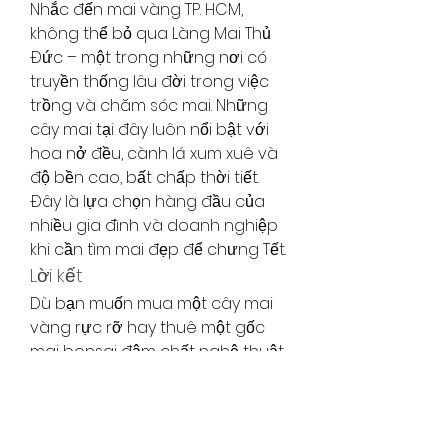
Nhắc đến mai vàng TP. HCM, 
không thể bỏ qua Làng Mai Thủ 
Đức – một trong những nơi có 
truyền thống lâu đời trong việc 
trồng và chăm sóc mai. Những 
cây mai tại đây luôn nổi bật với 
hoa nở đều, cành lá xum xuê và 
độ bền cao, bất chấp thời tiết. 
Đây là lựa chọn hàng đầu của 
nhiều gia đình và doanh nghiệp 
khi cần tìm mai đẹp để chưng Tết.
Lời kết
Dù bạn muốn mua một cây mai 
vàng rực rỡ hay thuê một gốc 
mai bonsai đậm chất nghệ thuật, 
TP. HCM có rất nhiều địa chỉ uy tín 
để bạn lựa chọn. Những cơ sở 
trên không chỉ mang đến cây 
mai đẹp mà còn góp phần giữ 