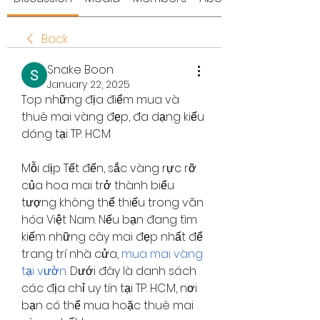
Back
Snake Boon
January 22, 2025
Top những địa điểm mua và 
thuê mai vàng đẹp, đa dạng kiểu 
dáng tại TP. HCM
Mỗi dịp Tết đến, sắc vàng rực rỡ 
của hoa mai trở thành biểu 
tượng không thể thiếu trong văn 
hóa Việt Nam. Nếu bạn đang tìm 
kiếm những cây mai đẹp nhất để 
trang trí nhà cửa, 
mua mai vàng 
tại vườn
. Dưới đây là danh sách 
các địa chỉ uy tín tại TP. HCM, nơi 
bạn có thể mua hoặc thuê mai 