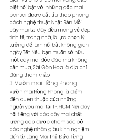
biệt nổi bật với những gốc mai 
bonsai được cắt tỉa theo phong 
cách nghệ thuật Nhật Bản. Mỗi 
cây mai tại đây đều mang vẻ đẹp 
tinh tế, trang nhã, là lựa chọn lý 
tưởng để làm nổi bật không gian 
ngày Tết. Nếu bạn muốn sở hữu 
một cây mai độc đáo mà không 
cần mua, Sài Gòn Hoa là địa chỉ 
đáng tham khảo.
3. Vườn mai Hồng Phong
Vườn mai Hồng Phong là điểm 
đến quen thuộc của những 
người yêu mai tại TP. HCM. Nơi đây 
nổi tiếng với các cây mai chất 
lượng cao được chăm sóc bởi 
các nghệ nhân giàu kinh nghiệm 
đến từ Làng Mai Thủ Đức. Từng 