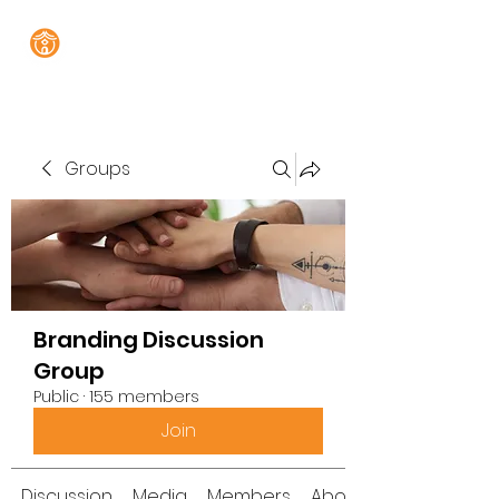
Groups
Branding Discussion
Group
Public
·
155 members
Join
Discussion
Media
Members
About