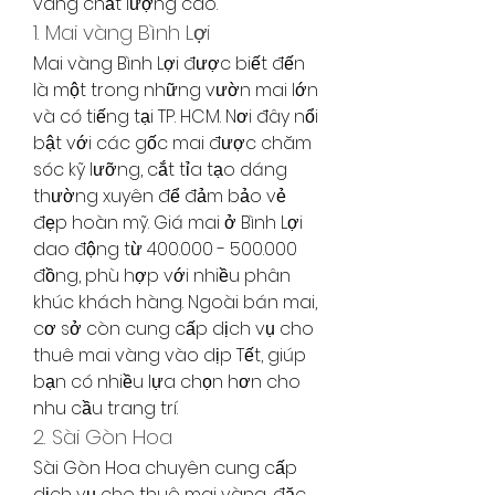
vàng chất lượng cao.
1. Mai vàng Bình Lợi
Mai vàng Bình Lợi được biết đến 
là một trong những vườn mai lớn 
và có tiếng tại TP. HCM. Nơi đây nổi 
bật với các gốc mai được chăm 
sóc kỹ lưỡng, cắt tỉa tạo dáng 
thường xuyên để đảm bảo vẻ 
đẹp hoàn mỹ. Giá mai ở Bình Lợi 
dao động từ 400.000 - 500.000 
đồng, phù hợp với nhiều phân 
khúc khách hàng. Ngoài bán mai, 
cơ sở còn cung cấp dịch vụ cho 
thuê mai vàng vào dịp Tết, giúp 
bạn có nhiều lựa chọn hơn cho 
nhu cầu trang trí.
2. Sài Gòn Hoa
Sài Gòn Hoa chuyên cung cấp 
dịch vụ cho thuê mai vàng, đặc 