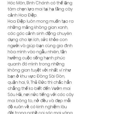
Hóc Môn, Bình Chánh có thể lặng 
tâm chọn lựa mai tại hạ tầng cây 
cảnh Hoa Điệp.
Hoa Điệp luôn mong muốn tạo ra 
những mảng không gian xanh, 
các góc cảnh sinh động chuyên 
dụng cho lợi ích, sức khỏe con 
người và giúp bạn cùng gia đình 
hòa mình vào ngẫu nhiên, tận 
hưởng cuộc sống hạnh phúc 
quanh đó mình trong những 
không gian tuyệt vời nhất. ví như 
bạn ở khu vực Đông Sài Gòn, 
quận hai, 9, Thủ Đức thì chắc hẳn 
chẳng thể ko biết đến Vườn mai 
Sáu Hải, nơi nức tiếng với các cây 
mai bông to, nở đều và đẹp mỗi 
độ xuân về. có kinh nghiệm lâu 
đời trong nghề coi sóc mai vàng, 