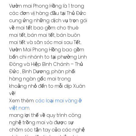
Vườn mai Phong Hồng là 1 trong 
các đơn vị hàng đầu tại Thủ Đức 
cung ứng những dịch vụ trọn gói 
về mai tết bao gồm: cho thuê 
mai tết, bán mai tết, bán buôn 
mai tết và săn sóc mai sau Tết... 
Vườn Mai Phong Hồng bao gồm 
bốn chi nhánh to tại phường Linh 
Đông và Hiệp Bình Chánh – Thủ 
Đức , Bình Dương, phân phối 
hàng ngàn gốc mai trong 
khoảng nhỏ đến to mỗi dịp Xuân 
về!
Xem thêm: 
các loại mai vàng ở 
việt nam
.
mang lợi thế về quy trình công 
nghệ trồng mai và được sự 
chăm sóc tận tay của các nghệ 