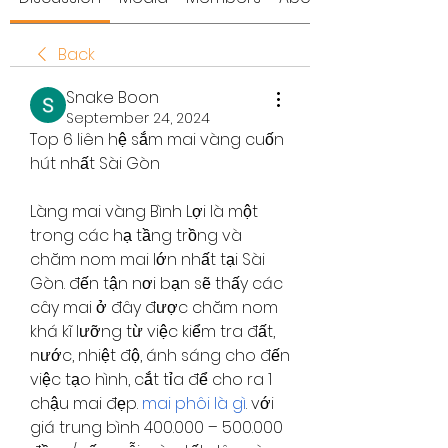
Back
Snake Boon
September 24, 2024
Top 6 liên hệ sắm mai vàng cuốn 
hút nhất Sài Gòn
Làng mai vàng Bình Lợi là một 
trong các hạ tầng trồng và 
chăm nom mai lớn nhất tại Sài 
Gòn. đến tận nơi bạn sẽ thấy các 
cây mai ở đây được chăm nom 
khá kĩ lưỡng từ việc kiểm tra đất, 
nước, nhiệt độ, ánh sáng cho đến 
việc tạo hình, cắt tỉa để cho ra 1 
chậu mai đẹp. 
mai phôi là gì
. với 
giá trung bình 400.000 – 500.000 