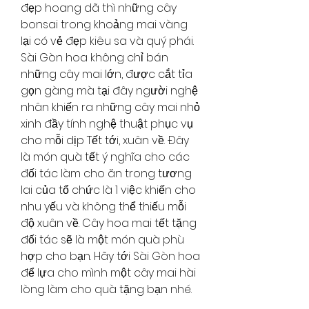
đẹp hoang dã thì những cây 
bonsai trong khoảng mai vàng 
lại có vẻ đẹp kiêu sa và quý phái. 
Sài Gòn hoa không chỉ bán 
những cây mai lớn, được cắt tỉa 
gọn gàng mà tại đây người nghệ 
nhân khiến ra những cây mai nhỏ 
xinh đầy tính nghệ thuật phục vụ 
cho mỗi dịp Tết tới, xuân về. Đây 
là món quà tết ý nghĩa cho các 
đối tác làm cho ăn trong tương 
lai của tổ chức là 1 việc khiến cho 
nhu yếu và không thể thiếu mỗi 
độ xuân về. Cây hoa mai tết tặng 
đối tác sẽ là một món quà phù 
hợp cho bạn. Hãy tới Sài Gòn hoa 
để lựa cho mình một cây mai hài 
lòng làm cho quà tặng bạn nhé.