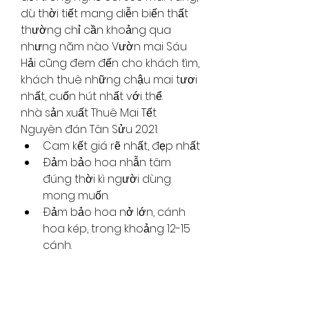
dù thời tiết mang diễn biến thất 
thường chỉ cần khoảng qua 
nhưng năm nào Vườn mai Sáu 
Hải cũng đem đến cho khách tìm, 
khách thuê những chậu mai tươi 
nhất, cuốn hút nhất với thể.
nhà sản xuất Thuê Mai Tết 
Nguyên đán Tân Sửu 2021:
Cam kết giá rẽ nhất, đẹp nhất
Đảm bảo hoa nhẫn tâm 
đúng thời kì người dùng 
mong muốn.
Đảm bảo hoa nở lớn, cánh 
hoa kép, trong khoảng 12-15 
cánh.
Chậu Mai cao trong khoảng 
1m5 -3m, thân cây tuyến phố 
kính 20-50cm.