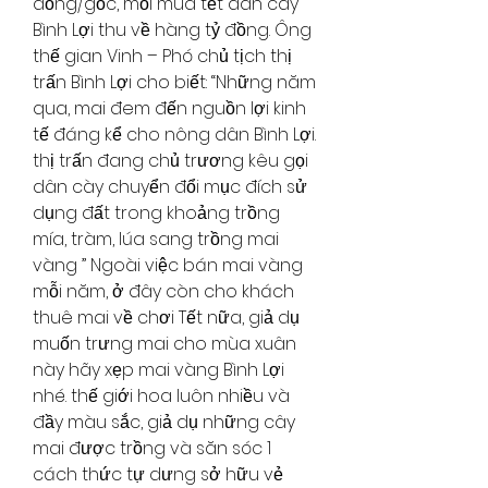
đồng/gốc, mỗi mùa tết dân cày 
Bình Lợi thu về hàng tỷ đồng. Ông 
thế gian Vinh – Phó chủ tịch thị 
trấn Bình Lợi cho biết: “Những năm 
qua, mai đem đến nguồn lợi kinh 
tế đáng kể cho nông dân Bình Lợi. 
thị trấn đang chủ trương kêu gọi 
dân cày chuyển đổi mục đích sử 
dụng đất trong khoảng trồng 
mía, tràm, lúa sang trồng mai 
vàng ” Ngoài việc bán mai vàng 
mỗi năm, ở đây còn cho khách 
thuê mai về chơi Tết nữa, giả dụ 
muốn trưng mai cho mùa xuân 
này hãy xẹp mai vàng Bình Lợi 
nhé. thế giới hoa luôn nhiều và 
đầy màu sắc, giả dụ những cây 
mai được trồng và săn sóc 1 
cách thức tự dưng sở hữu vẻ 