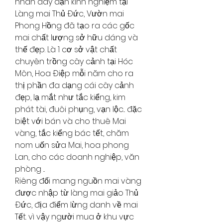
nhân dày dặn kinh nghiệm tại 
Làng mai Thủ Đức, Vườn mai 
Phong Hồng đã tạo ra các gốc 
mai chất lượng sở hữu dáng và 
thế đẹp. Là 1 cơ sở vật chất 
chuyên trồng cây cảnh tại Hóc 
Môn, Hoa Điệp mỗi năm cho ra 
thị phần đa dạng cái cây cảnh 
đẹp, lạ mắt như tắc kiểng, kim 
phát tài, đuôi phụng, vạn lộc... đặc 
biệt với bán và cho thuê Mai 
vàng, tắc kiểng bác tết, chăm 
nom uốn sửa Mai, hoa phong 
Lan, cho các doanh nghiệp, văn 
phòng ...
Riêng đối mang nguồn mai vàng 
được nhập từ làng mai giảo Thủ 
Đức, địa điểm lừng danh về mai 
Tết. vì vậy người mua ở khu vực 