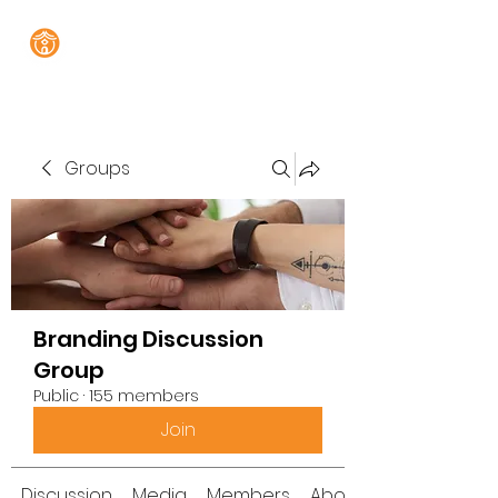
Groups
Branding Discussion
Group
Public
·
155 members
Join
Discussion
Media
Members
About