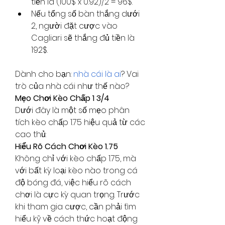
tiền là (100$ x 0.92)/2 = 96$.
Nếu tổng số bàn thắng dưới 
2, người đặt cược vào 
Cagliari sẽ thắng đủ tiền là 
192$.
Dành cho bạn: 
nhà cái là ai
? Vai 
trò của nhà cái như thế nào?
Mẹo Chơi Kèo Chấp 1 3/4
Dưới đây là một số mẹo phân 
tích kèo chấp 1.75 hiệu quả từ các 
cao thủ:
Hiểu Rõ Cách Chơi Kèo 1.75
Không chỉ với kèo chấp 1.75, mà 
với bất kỳ loại kèo nào trong cá 
độ bóng đá, việc hiểu rõ cách 
chơi là cực kỳ quan trọng. Trước 
khi tham gia cược, cần phải tìm 
hiểu kỹ về cách thức hoạt động 