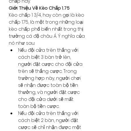
chấp này.
Giới Thiệu Về Kèo Chấp 1.75
Kèo chấp 1 3/4, hay còn gọi là kèo 
chấp 1.75, là một trong những loại 
kèo chấp phổ biến nhất trong thị 
trường cá độ châu Á. Ý nghĩa của 
nó như sau:
Nếu đội cửa trên thắng với 
cách biệt 3 bàn trở lên, 
người đặt cược cho đội cửa 
trên sẽ thắng cược. Trong 
trường hợp này, người chơi 
sẽ nhận được toàn bộ tiền 
thưởng, và người đặt cược 
cho đội cửa dưới sẽ mất 
toàn bộ tiền cược.
Nếu đội cửa trên thắng với 
cách biệt 2 bàn, người đặt 
cược sẽ chỉ nhận được một 