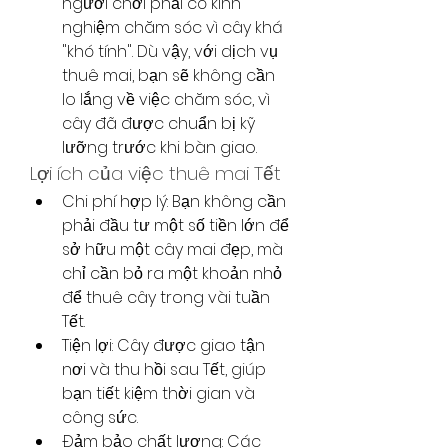
người chơi phải có kinh 
nghiệm chăm sóc vì cây khá 
"khó tính". Dù vậy, với dịch vụ 
thuê mai, bạn sẽ không cần 
lo lắng về việc chăm sóc, vì 
cây đã được chuẩn bị kỹ 
lưỡng trước khi bàn giao.
Lợi ích của việc thuê mai Tết
Chi phí hợp lý: Bạn không cần 
phải đầu tư một số tiền lớn để 
sở hữu một cây mai đẹp, mà 
chỉ cần bỏ ra một khoản nhỏ 
để thuê cây trong vài tuần 
Tết.
Tiện lợi: Cây được giao tận 
nơi và thu hồi sau Tết, giúp 
bạn tiết kiệm thời gian và 
công sức.
Đảm bảo chất lượng: Các 