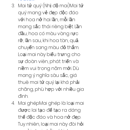
Mai tứ quý (Nhị độ mai)Mai tứ 
quý mang vẻ đẹp độc đáo 
với hoa nở hai lần, mỗi lần 
mang sắc thái riêng biệt. Lần 
đầu, hoa có màu vàng rực 
rỡ; lần sau, khi hoa tàn, quả 
chuyển sang màu đỏ thắm. 
Loại mai này biểu trưng cho 
sự đoàn viên, phát triển và 
niềm vui trong năm mới. Dù 
mang ý nghĩa sâu sắc, giá 
thuê mai tứ quý lại khá phải 
chăng, phù hợp với nhiều gia 
đình.
Mai ghépMai ghép là loại mai 
được lai tạo để tạo ra dáng 
thế độc đáo và hoa nở đẹp. 
Tuy nhiên, loại mai này đòi hỏi 