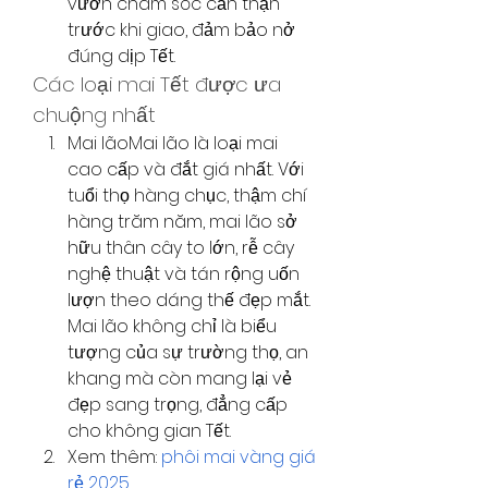
vườn chăm sóc cẩn thận 
trước khi giao, đảm bảo nở 
đúng dịp Tết.
Các loại mai Tết được ưa 
chuộng nhất
Mai lãoMai lão là loại mai 
cao cấp và đắt giá nhất. Với 
tuổi thọ hàng chục, thậm chí 
hàng trăm năm, mai lão sở 
hữu thân cây to lớn, rễ cây 
nghệ thuật và tán rộng uốn 
lượn theo dáng thế đẹp mắt. 
Mai lão không chỉ là biểu 
tượng của sự trường thọ, an 
khang mà còn mang lại vẻ 
đẹp sang trọng, đẳng cấp 
cho không gian Tết.
Xem thêm: 
phôi mai vàng giá 
rẻ 2025
.