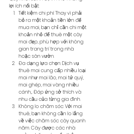
lợi ích nổi bật:
Tiết kiệm chi phí: Thay vì phải 
bỏ ra một khoản tiền lớn để 
mua mai, bạn chỉ cần chi một 
khoản nhỏ để thuê một cây 
mai đẹp, phù hợp với không 
gian trang trí trong nhà 
hoặc sân vườn.
Đa dạng lựa chọn: Dịch vụ 
thuê mai cung cấp nhiều loại 
mai như mai lão, mai tứ quý, 
mai ghép, mai vàng nhiều 
cánh,... Đáp ứng sở thích và 
nhu cầu của từng gia đình.
Không lo chăm sóc: Với mai 
thuê, bạn không cần lo lắng 
về việc chăm sóc cây quanh 
năm. Cây được các nhà 