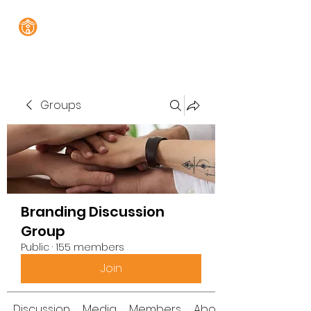
Groups
Branding Discussion
Group
Public
·
155 members
Join
Discussion
Media
Members
About