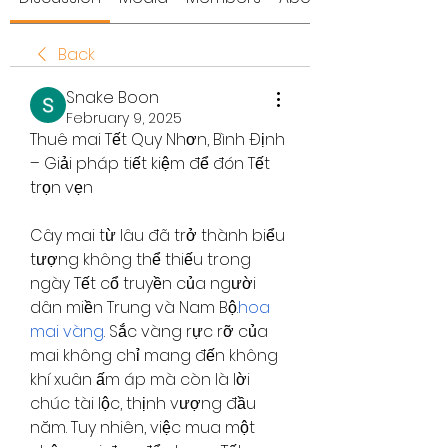
Back
Snake Boon
February 9, 2025
Thuê mai Tết Quy Nhơn, Bình Định 
– Giải pháp tiết kiệm để đón Tết 
trọn vẹn
Cây mai từ lâu đã trở thành biểu 
tượng không thể thiếu trong 
ngày Tết cổ truyền của người 
dân miền Trung và Nam Bộ.
hoa 
mai vàng
. Sắc vàng rực rỡ của 
mai không chỉ mang đến không 
khí xuân ấm áp mà còn là lời 
chúc tài lộc, thịnh vượng đầu 
năm. Tuy nhiên, việc mua một 