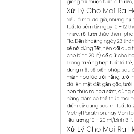
giống trổ muộn tuốt lá trước, 
Xử Lý Cho Mai Ra 
Nếu lá mai đã già, nhưng nụ m
tuốt lá sớm từ ngày 10 – 12 
nhựa, rồi tưới thúc thêm phâ
Flo. Đến khoảng ngày 23 thán
sẽ nở đúng Tết, nên đổi qua 
cho bình 20 lít) để giữ cho h
Trong trường hợp tuốt lá trễ,
dụng một số biện pháp sau đ
mầm hoa lúc trời nắng, tưới 
đá lên mặt đất gần gốc, tưới
non thúc ra hoa sớm, dùng đè
hàng đêm có thể thúc mai nở 
điểm sử dụng sau khi tuốt lá
Methyl Parathion, hay Monito
liều lượng 10 – 20 ml/bình 8 l
Xử Lý Cho Mai Ra 