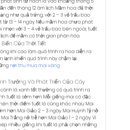
 phát sinh từ nách lá vào khoảng tháng 5 
dần đến tháng 12 âm lịch. Mầm hoa đủ thời 
ạng như quả trứng, với 2 – 3 vỏ trấu bao 
ết từ 13 – 14 ngày. Nếu mầm hoa chưa phát 
i nhọn với 3 – 4 vỏ trấu bao bên ngoài, tuốt 
 lịch để mầm có thời gian phân hóa.
Biến Của Thời Tiết
hông khí cao làm quá trình ra hoa diễn ra 
n lạnh khiến quá trình này chậm lại.
hững 
nơi thu mua mai vàng
inh Trưởng Và Phát Triển Của Cây
cành lá xanh tốt thường có quá trình ra 
h tuốt lá sớm hơn. Mỗi giống mai có đặc 
ên thời điểm tuốt lá cũng khác nhau: Mai 
m hơn Mai Giảo 2 – 3 ngày. Mai Huỳnh Tỷ nở 
Mai Trắng nở trễ hơn Mai Giảo 1 – 2 ngày. Vì 
ép nhiều giống, khi tuốt lá phải chọn những 