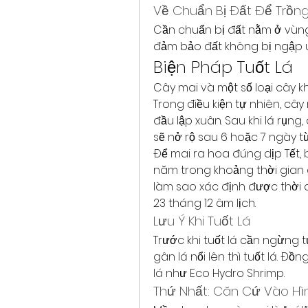
Về Chuẩn Bị Đất Để Trồn
Cần chuẩn bị đất nằm ở vùng 
đảm bảo đất không bị ngập ú
Biện Pháp Tuốt Lá
Cây mai và một số loại cây khá
Trong điều kiện tự nhiên, cây
đầu lập xuân. Sau khi lá rụng
sẽ nở rộ sau 6 hoặc 7 ngày từ
Để mai ra hoa đúng dịp Tết, 
năm trong khoảng thời gian gi
làm sao xác định được thời đ
23 tháng 12 âm lịch.
Lưu Ý Khi Tuốt Lá
Trước khi tuốt lá cần ngừng t
gân lá nổi lên thì tuốt lá. Đ
lá như Eco Hydro Shrimp.
Thứ Nhất: Căn Cứ Vào H