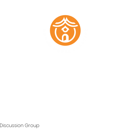
Marketing Plans
Past Work
About
Testimonials
Members
 Discussion Group