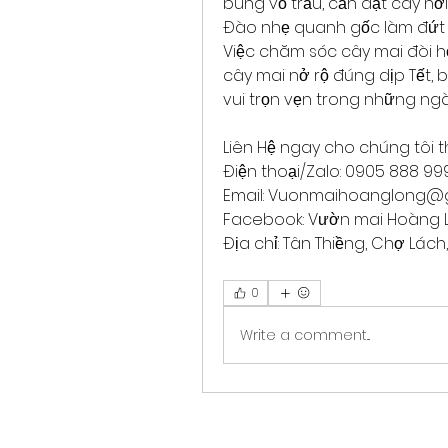
bung vỏ trấu, cần đặt cây nơi
Đào nhẹ quanh gốc làm đứt m
Việc chăm sóc cây mai đòi hỏi 
cây mai nở rộ đúng dịp Tết, 
vui trọn vẹn trong những ng
Liên Hệ ngay cho chúng tôi t
Điện thoại/Zalo: 0905 888 9
Email: 
Vuonmaihoanglong@g
Facebook: Vườn mai Hoàng 
Địa chỉ: Tân Thiềng, Chợ Lách,
0
Write a comment...