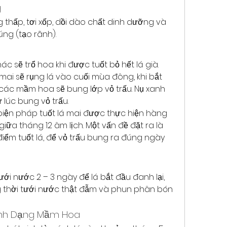
g
thấp, tơi xốp, dồi dào chất dinh dưỡng và 
ng (tạo rãnh).
c sẽ trổ hoa khi được tuốt bỏ hết lá già. 
 mai sẽ rụng lá vào cuối mùa đông, khi bắt 
, các mầm hoa sẽ bung lớp vỏ trấu. Nụ xanh 
 lúc bung vỏ trấu.
biện pháp tuốt lá mai được thực hiện hàng 
ữa tháng 12 âm lịch. Một vấn đề đặt ra là 
iểm tuốt lá, để vỏ trấu bung ra đúng ngày 
ưới nước 2 – 3 ngày để lá bắt đầu đanh lại, 
ồng thời tưới nước thật đẫm và phun phân bón 
ình Dạng Mầm Hoa