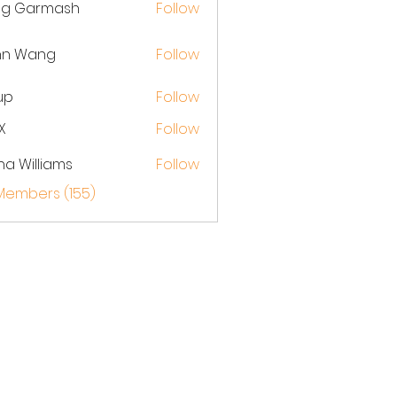
eg Garmash
Follow
hn Wang
Follow
up
Follow
X
Follow
na Williams
Follow
 Members (155)