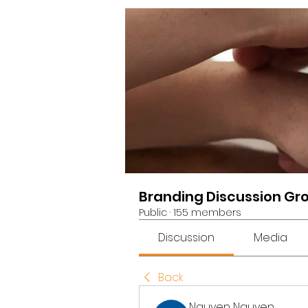
Branding Discussion Gr
Public
·
155 members
Discussion
Media
Back
Nguyen Nguyen