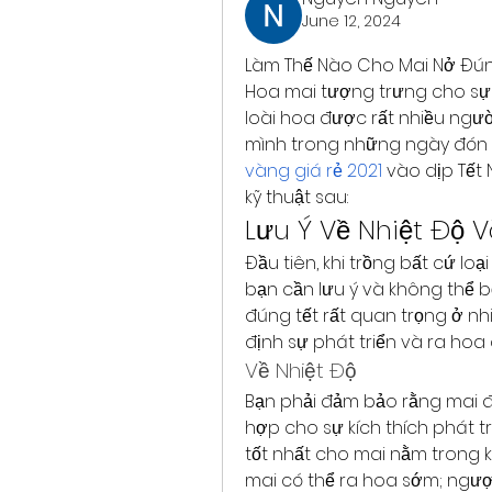
June 12, 2024
Làm Thế Nào Cho Mai Nở Đún
Hoa mai tượng trưng cho sự 
loài hoa được rất nhiều ngườ
mình trong những ngày đón xu
vàng giá rẻ 2021
 vào dịp Tết
kỹ thuật sau:
Lưu Ý Về Nhiệt Độ V
Đầu tiên, khi trồng bất cứ loạ
bạn cần lưu ý và không thể 
đúng tết rất quan trọng ở nhiệ
định sự phát triển và ra hoa 
Về Nhiệt Độ
Bạn phải đảm bảo rằng mai đ
hợp cho sự kích thích phát t
tốt nhất cho mai nằm trong k
mai có thể ra hoa sớm; ngược