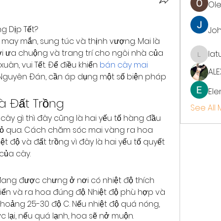
Ol
g Dịp Tết?
Jo
may mắn, sung túc và thịnh vượng. Mai là 
i ưa chuộng và trang trí cho ngôi nhà của 
lat
latup
ân, vui Tết. Để điều khiển 
bán cây mai 
ALE
 Nguyên Đán, cần áp dụng một số biện pháp 
Ele
à Đất Trồng
See All
i cây gì thì đây cũng là hai yếu tố hàng đầu 
bỏ qua. Cách chăm sóc mai vàng ra hoa 
t độ và đất trồng vì đây là hai yếu tố quyết 
của cây.
ang được chưng ở nơi có nhiệt độ thích 
riển và ra hoa đúng độ. Nhiệt độ phù hợp và 
hoảng 25-30 độ C. Nếu nhiệt độ quá nóng, 
 lại, nếu quá lạnh, hoa sẽ nở muộn.