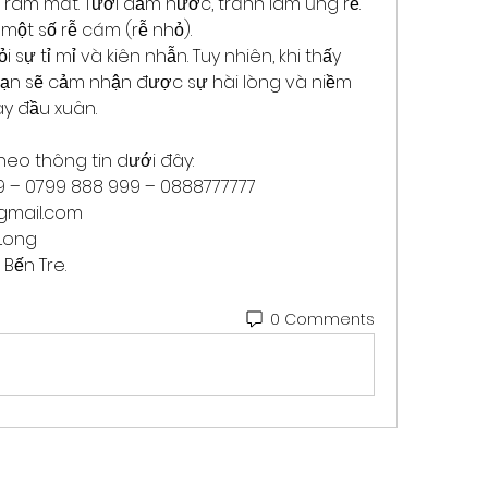
 râm mát. Tưới đẫm nước, tránh làm úng rễ. 
ột số rễ cám (rễ nhỏ).
sự tỉ mỉ và kiên nhẫn. Tuy nhiên, khi thấy 
bạn sẽ cảm nhận được sự hài lòng và niềm 
ày đầu xuân.
heo thông tin dưới đây:
99 – 0799 888 999 – 0888777777
mail.com
Long
 Bến Tre.
0 Comments