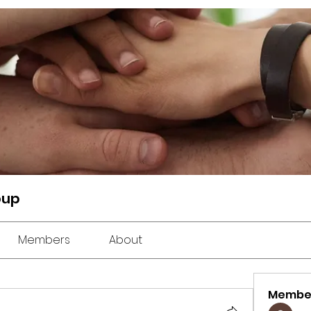
oup
Members
About
Membe