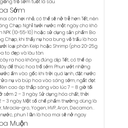
giống trổ sớm tuốt lá sau.
Hoa Sớm
ai còn hơi nhỏ, có thể sẽ nở trễ hơn Tết, nên 
tháng Chạp. Nghỉ tưới nước một ngày cho khô 
n NPK (10-55-10) hoặc sử dụng sản phẩm Bio 
g Chạp, khi thấy nụ hoa bung vỏ trấu là hoa 
tưới loại phân Kelp hoặc Shrimp (pha 20-25g 
oa to đẹp và lâu tàn.
 cây ra hoa không đúng dịp Tết, có thể áp 
ây để thúc hoa trổ sớm: Phun ướt những 
nước ấm vào gốc khi trời quá lạnh, đặt nước 
 rửa nụ và búp hoa vào sáng sớm, ngắt đọt 
n cao áp thắp sáng vào lúc 7 – 8 giờ tối 
sớm 2 – 3 ngày. Sử dụng hóa chất, thời 
 2 – 3 ngày. Một số chế phẩm thường dùng là 
r, Miracle-gro, Yogen, HVP, Aron, Decamon… 
ít nước, phun 1 lần là hoa mai sẽ nở ngay.
Hoa Muộn