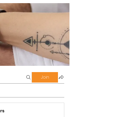
Join
rs