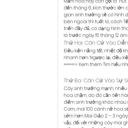
Mầm hoa hay còn gọi là “nút”
đến tháng 6, kích thước lớn 
gian sinh trưởng sẽ có hình d
bên ngoài thì tuốt lá, cách T
triển đầy đủ, có dạng hình tho
lá trước ngày 15 tháng 12 âm
Thứ Hai: Căn Cứ Vào Diễn 
Điều kiện nắng tốt, nhiệt độ k
nhanh hơn. Ngược lại, điều kiệ
====>> Xem thêm: Tìm hiểu n
Thứ Ba: Căn Cứ Vào Sự S
Cây sinh trưởng mạnh, nhiều 
hoa chậm, do đó cần tiến hàn
điểm sinh trưởng khác nhau n
Cam, mai 100 cánh nở hoa sớ
sớm hơn Mai Giảo 2 – 3 ngày. 
vậy, đối với những cây mai gh