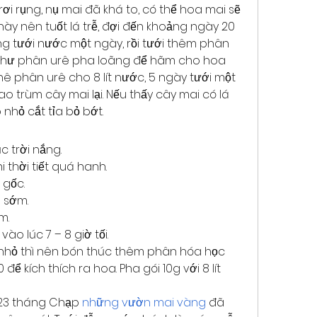
ơi rụng, nụ mai đã khá to, có thể hoa mai sẽ 
ày nên tuốt lá trễ, đợi đến khoảng ngày 20 
g tưới nước một ngày, rồi tưới thêm phân 
 như phân urê pha loãng để hãm cho hoa 
ê phân urê cho 8 lít nước, 5 ngày tưới một 
ao trùm cây mai lại. Nếu thấy cây mai có lá 
 nhỏ cắt tỉa bỏ bớt.
 trời nắng.
 thời tiết quá hanh.
 gốc.
 sớm.
m.
o lúc 7 – 8 giờ tối.
 nhỏ thì nên bón thúc thêm phân hóa học 
ể kích thích ra hoa. Pha gói 10g với 8 lít 
23 tháng Chạp 
những vườn mai vàng
 đã 