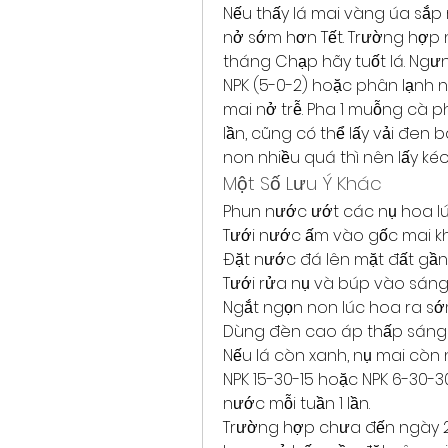
Nếu thấy lá mai vàng úa sắp r
nở sớm hơn Tết. Trường hợp n
tháng Chạp hãy tuốt lá. Ngưn
NPK (5-0-2) hoặc phân lạnh
mai nở trễ. Pha 1 muỗng cà ph
lần, cũng có thể lấy vải đen b
non nhiều quá thì nên lấy kéo
Một Số Lưu Ý Khác
Phun nước ướt các nụ hoa lúc
Tưới nước ấm vào gốc mai khi
Đặt nước đá lên mặt đất gần
Tưới rửa nụ và búp vào sáng
Ngắt ngọn non lúc hoa ra sớ
Dùng đèn cao áp thấp sáng và
Nếu lá còn xanh, nụ mai còn
NPK 15-30-15 hoặc NPK 6-30-30 đ
nước mỗi tuần 1 lần.
Trường hợp chưa đến ngày 