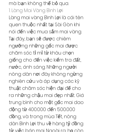
mà bạn không thể bỏ qua.
1. Làng Mai Vàng Bình Lợi
Làng mai vàng Bình Lợi là cái tên 
quen thuộc nhất tại Sài Gòn khi 
nói đến việc mua sắm mai vàng. 
Tại đây, bạn sẽ được chiêm 
ngưỡng những gốc mai được 
chăm sóc tỉ mỉ từ khâu chọn 
giống cho đến việc kiểm tra đất, 
nước, ánh sáng. Những người 
nông dân nơi đây không ngừng 
nghiên cứu và áp dụng các kỹ 
thuật chăm sóc hiện đại để cho 
ra những chậu mai đẹp nhất. Giá 
trung bình cho một gốc mai dao 
động từ 400.000 đến 500.000 
đồng, và trong mùa Tết, nông 
dân Bình Lợi thu về hàng tỷ đồng 
từ việc bán mai. Ngoài ra, họ còn 