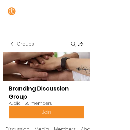
Groups
Branding Discussion
Group
Public
·
155 members
Join
Discussion
Media
Members
About