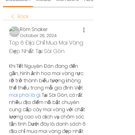
Back
Ròm Snaker
October 26, 2024
Top 6 Địa Chỉ Mua Mai Vàng 
Đẹp Nhất Tại Sài Gòn
Khi Tết Nguyên Đán đang đến 
gần, hình ảnh hoa mai vàng rực 
rỡ trở thành biểu tượng không 
thể thiếu trong mỗi gia đình Việt. 
mai phôi là gì
. Tại Sài Gòn, có rất 
nhiều địa điểm nổi bật chuyên 
cung cấp cây mai vàng với chất 
lượng cao và dịch vụ chăm sóc 
tận tình. Dưới đây là danh sách 6 
địa chỉ mua mai vàng đẹp nhất 