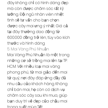
đây không chỉ có hình dáng đẹp 
mà còn được chăm sóc rất kỹ 
lưỡng. Đội ngũ nhân viên nhiệt 
tình sẽ tư vấn cho bạn chọn 
được cây mai ưng ý nhất. Giá cả 
tại đây thường dao động từ 
600.000 đồng trở lên, tùy vào kích 
thước và hình dáng.
5. Mai Vàng Phú Nhuận
Mai Vàng Phú Nhuận là một trong 
những cơ sở trồng mai lớn tại TP. 
HCM. Với nhiều loại mai vàng 
phong phú, từ mai giảo đến mai 
tứ quý, nơi đây đáp ứng đầy đủ 
nhu cầu của khách hàng. Không 
chỉ bán mai, họ còn có dịch vụ 
chăm sóc cây sau khi mua, giúp 
bạn duy trì vẻ đẹp của chậu mai 
trong suốt mùa Tết.