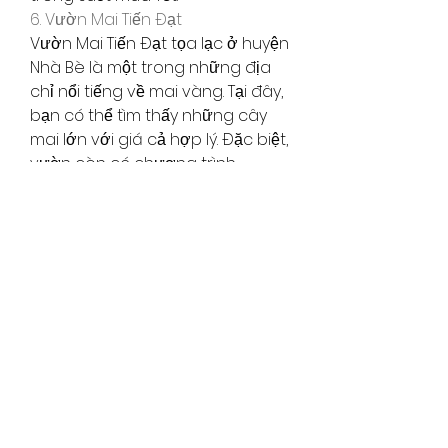
6. Vườn Mai Tiến Đạt
Vườn Mai Tiến Đạt tọa lạc ở huyện 
Nhà Bè là một trong những địa 
chỉ nổi tiếng về mai vàng. Tại đây, 
bạn có thể tìm thấy những cây 
mai lớn với giá cả hợp lý. Đặc biệt, 
vườn còn có chương trình 
khuyến mãi vào dịp Tết, giúp bạn 
tiết kiệm chi phí trong việc trang 
trí nhà cửa.
Kết Luận
Tìm mua một chậu mai vàng đẹp 
để chưng Tết là một trong những 
cách thể hiện lòng hiếu khách và 
đón nhận tài lộc cho năm mới. 
Với những địa điểm đã được giới 
thiệu, hy vọng bạn sẽ tìm được 
cho mình một gốc mai ưng ý để 