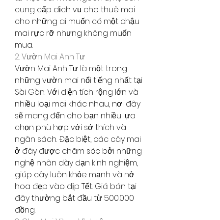
cung cấp dịch vụ cho thuê mai 
cho những ai muốn có một chậu 
mai rực rỡ nhưng không muốn 
mua.
2. Vườn Mai Anh Tư
Vườn Mai Anh Tư là một trong 
những vườn mai nổi tiếng nhất tại 
Sài Gòn. Với diện tích rộng lớn và 
nhiều loại mai khác nhau, nơi đây 
sẽ mang đến cho bạn nhiều lựa 
chọn phù hợp với sở thích và 
ngân sách. Đặc biệt, các cây mai 
ở đây được chăm sóc bởi những 
nghệ nhân dày dạn kinh nghiệm, 
giúp cây luôn khỏe mạnh và nở 
hoa đẹp vào dịp Tết. Giá bán tại 
đây thường bắt đầu từ 500.000 
đồng.