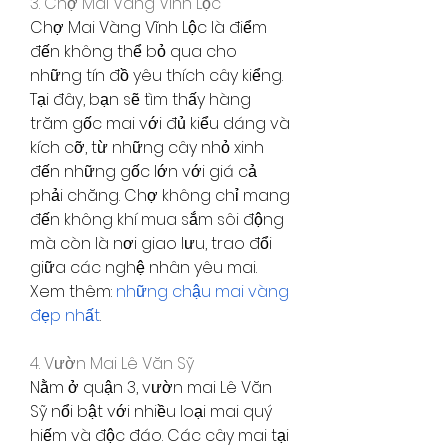
3. Chợ Mai Vàng Vĩnh Lộc
Chợ Mai Vàng Vĩnh Lộc là điểm 
đến không thể bỏ qua cho 
những tín đồ yêu thích cây kiểng. 
Tại đây, bạn sẽ tìm thấy hàng 
trăm gốc mai với đủ kiểu dáng và 
kích cỡ, từ những cây nhỏ xinh 
đến những gốc lớn với giá cả 
phải chăng. Chợ không chỉ mang 
đến không khí mua sắm sôi động 
mà còn là nơi giao lưu, trao đổi 
giữa các nghệ nhân yêu mai.
Xem thêm: 
những chậu mai vàng 
đẹp nhất
.
4. Vườn Mai Lê Văn Sỹ
Nằm ở quận 3, vườn mai Lê Văn 
Sỹ nổi bật với nhiều loại mai quý 
hiếm và độc đáo. Các cây mai tại 