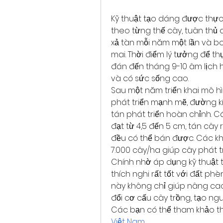
Kỹ thuật tạo dáng được thực 
theo từng thế cây, tuân thủ q
xả tàn mỗi năm một lần và bo
mai. Thời điểm lý tưởng để th
đán đến tháng 9-10 âm lịch 
và có sức sống cao.
Sau một năm triển khai mô hì
phát triển mạnh mẽ, đường kí
tán phát triển hoàn chỉnh. C
đạt từ 4,5 đến 5 cm, tán cây
đều có thể bán được. Các khả
7.000 cây/ha giúp cây phát tr
Chính nhờ áp dụng kỹ thuật t
thích nghi rất tốt với đất phè
này không chỉ giúp nâng cao
đổi cơ cấu cây trồng, tạo ng
Các bạn có thể tham khảo t
Việt Nam
.