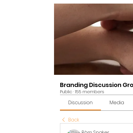
Branding Discussion Gr
Public
·
155 members
Discussion
Media
Back
Ròm Snaker