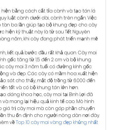
hiện bằng cách cắt tỉa cành và tạo tán lá 
uy luật cành dưới dài, cành trên ngắn. Việc 
 tàn ba lần giúp tạo bộ khung đẹp cho cây 
ực hiện kỹ thuật này là từ sau Tết Nguyên 
hàng năm, khi cây đang phát triển mạnh mẽ 
nh, kết quả bước đầu rất khả quan. Cây mai 
nh gốc tăng từ 1,5 đến 2 cm và bộ khung 
ác cây mai 3 năm tuổi có đường kính gốc 
 rộng và đẹp. Các cây có mầm hoa xuất hiện 
o sát cho thấy, mật độ trồng từ 6.000 đến 
iển tốt và có bộ khung tán lớn hơn.
ạo dáng khoa học, cây mai tại Bình Lợi đã 
n và mang lại hiệu quả kinh tế cao. Mô hình 
 giá trị cây mai mà còn góp phần chuyển 
uồn thu ổn định cho người nông dân nơi đây. 
hêm về 
Top 10 cây mai vàng đẹp khủng nhất 