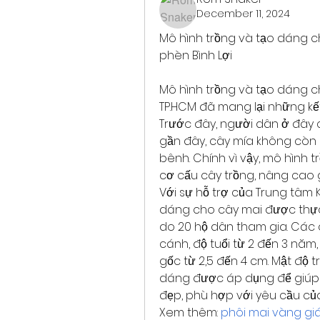
December 11, 2024
Mô hình trồng và tạo dáng ch
phèn Bình Lợi
Mô hình trồng và tạo dáng cho
TP.HCM đã mang lại những kết
Trước đây, người dân ở đây 
gần đây, cây mía không còn 
bênh. Chính vì vậy, mô hình t
cơ cấu cây trồng, nâng cao g
Với sự hỗ trợ của Trung tâm 
dáng cho cây mai được thực hi
do 20 hộ dân tham gia. Các 
cánh, độ tuổi từ 2 đến 3 năm
gốc từ 2,5 đến 4 cm. Mật độ t
dáng được áp dụng để giúp 
đẹp, phù hợp với yêu cầu của 
Xem thêm: 
phôi mai vàng giá