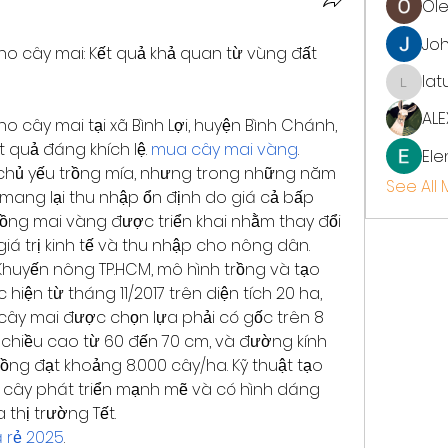
Ol
Jo
o cây mai: Kết quả khả quan từ vùng đất 
lat
latup
ALE
 cây mai tại xã Bình Lợi, huyện Bình Chánh, 
 quả đáng khích lệ. 
mua cây mai vàng
. 
Ele
chủ yếu trồng mía, nhưng trong những năm 
See All
mang lại thu nhập ổn định do giá cả bấp 
rồng mai vàng được triển khai nhằm thay đổi 
iá trị kinh tế và thu nhập cho nông dân.
Khuyến nông TP.HCM, mô hình trồng và tạo 
ện từ tháng 11/2017 trên diện tích 20 ha, 
cây mai được chọn lựa phải có gốc trên 8 
, chiều cao từ 60 đến 70 cm, và đường kính 
rồng đạt khoảng 8.000 cây/ha. Kỹ thuật tạo 
cây phát triển mạnh mẽ và có hình dáng 
thị trường Tết.
 rẻ 2025
.