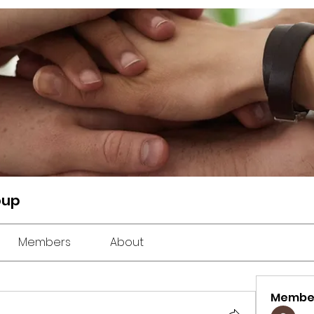
oup
Members
About
Membe