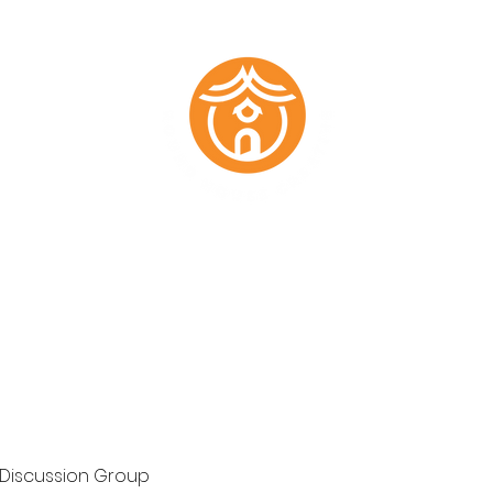
Marketing Plans
Past Work
About
Testimonials
Members
 Discussion Group