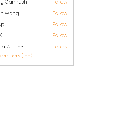
eg Garmash
Follow
hn Wang
Follow
up
Follow
X
Follow
na Williams
Follow
 Members (155)