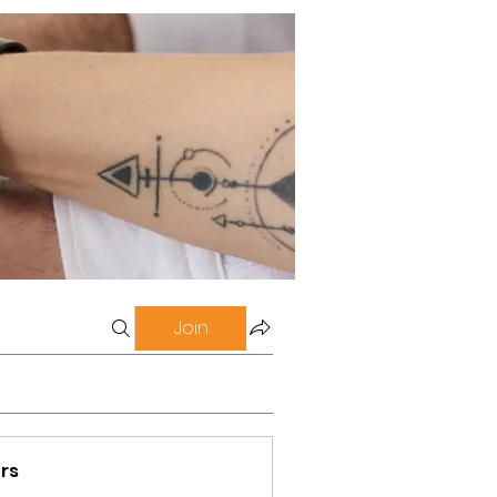
Join
rs